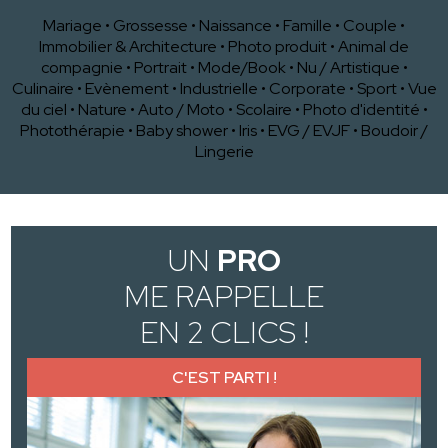
Mariage
•
Grossesse
•
Naissance
•
Famille
•
Couple
•
Immobilier & Architecture
•
Photo produit
•
Animal de
compagnie
•
Portrait
•
Mode/Book
•
Nu / Artistique
•
Culinaire
•
Evènement
•
Industrielle
•
Corporate
•
Sport
•
Vue
du ciel
•
Nature
•
Auto / Moto
•
Scolaire
•
Photo d'identité
•
Photothérapie
•
Baby shower
•
Iris
•
EVG / EVJF
•
Boudoir /
Lingerie
UN
PRO
ME RAPPELLE
EN 2 CLICS !
C'EST PARTI !