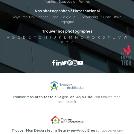
Nantes
Strasbourg
Rennes
Nos photographes à l'international
Royaume-Uni
Irlande
Inde
Belgique
Luxembourg
Suisse
Italie
Espagne
Trouver nos photographes
A
B
C
D
E
F
G
H
I
J
K
L
M
N
O
P
Q
R
S
T
U
V
W
X
Y
Z
Trouver Mon Architecte à Segré-en-Anjou Bleu
sur trouver-mon-
architecte.fr
Trouver Mon Décorateur à Segré-en-Anjou Bleu
sur trouver-mon-