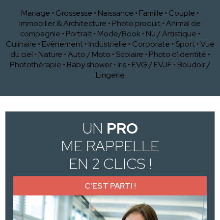
Mariage
•
Grossesse
•
Naissance
•
Famille
•
Couple
•
Immobilier & Architecture
•
Photo produit
•
Animal de
compagnie
•
Portrait
•
Mode/Book
•
Nu / Artistique
•
Culinaire
•
Evènement
•
Industrielle
•
Corporate
•
Sport
•
Vue
du ciel
•
Nature
•
Auto / Moto
•
Scolaire
•
Photo d'identité
•
Photothérapie
•
Baby shower
•
Iris
•
EVG / EVJF
•
Boudoir /
Lingerie
UN
PRO
ME RAPPELLE
EN 2 CLICS !
C'EST PARTI !