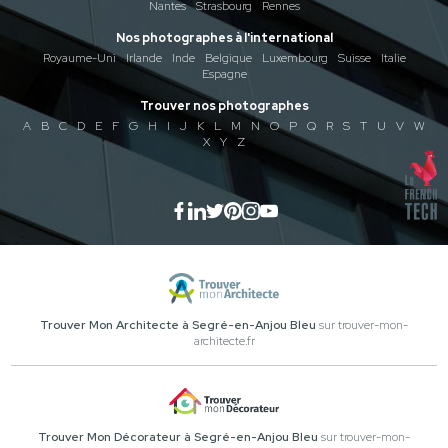
Nantes
Strasbourg
Rennes
Nos photographes à l'international
Royaume-Uni
Irlande
Inde
Belgique
Luxembourg
Suisse
Italie
Espagne
Trouver nos photographes
A
B
C
D
E
F
G
H
I
J
K
L
M
N
O
P
Q
R
S
T
U
V
W
X
Y
Z
Trouver Mon Architecte à Segré-en-Anjou Bleu
sur trouver-mon-
architecte.fr
Trouver Mon Décorateur à Segré-en-Anjou Bleu
sur trouver-mon-